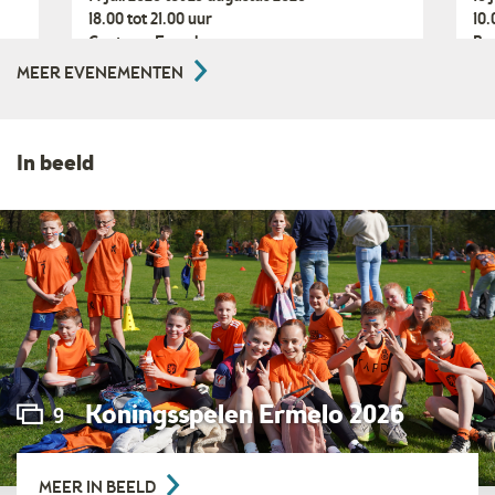
18.00 tot 21.00 uur
10.
Centrum Ermelo
Bo
MEER EVENEMENTEN
In beeld
Koningsspelen Ermelo 2026
9
MEER IN BEELD