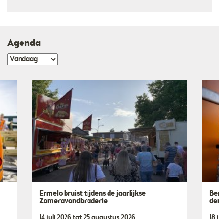
Agenda
Ermelo bruist tijdens de jaarlijkse
Be
Zomeravondbraderie
de
14 juli 2026 tot 25 augustus 2026
18 