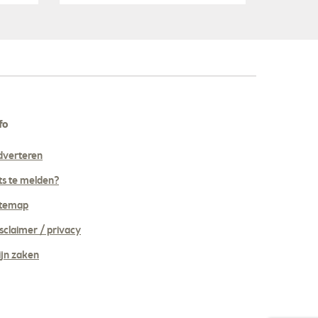
fo
dverteren
ts te melden?
itemap
sclaimer / privacy
jn zaken