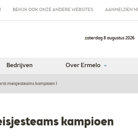
N
BEKIJK OOK ONZE ANDERE WEBSITES
AANMELDEN N
zaterdag 8 augustus 2026
Bedrijven
Over Ermelo
orst meisjesteams kampioen 1
eisjesteams kampioen