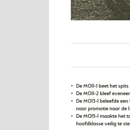
De MO11-1 beet het spits
De MO11-2 bleef eveneen
De MO13-1 beleefde een b
naar promotie naar de 1
De MO15-1 maakte het to
hoofdklasse veilig te ste