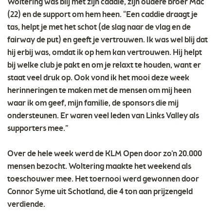
Woltering was blij met zijn caddie, zijn oudere broer Mac
(22) en de support om hem heen. “Een caddie draagt je
tas, helpt je met het schot (de slag naar de vlag en de
fairway de put) en geeft je vertrouwen. Ik was wel blij dat
hij erbij was, omdat ik op hem kan vertrouwen. Hij helpt
bij welke club je pakt en om je relaxt te houden, want er
staat veel druk op. Ook vond ik het mooi deze week
herinneringen te maken met de mensen om mij heen
waar ik om geef, mijn familie, de sponsors die mij
ondersteunen. Er waren veel leden van Links Valley als
supporters mee.”
Over de hele week werd de KLM Open door zo’n 20.000
mensen bezocht. Woltering maakte het weekend als
toeschouwer mee. Het toernooi werd gewonnen door
Connor Syme uit Schotland, die 4 ton aan prijzengeld
verdiende.