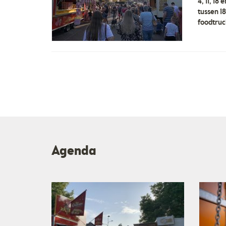
4, 11, 18
tussen 1
foodtruc
Agenda