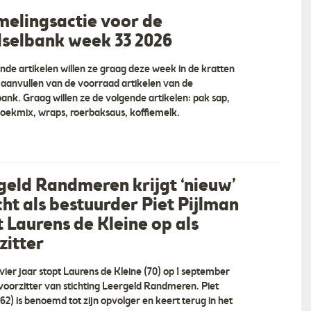
melingsactie voor de
selbank week 33 2026
nde artikelen willen ze graag deze week in de kratten
 aanvullen van de voorraad artikelen van de
ank. Graag willen ze de volgende artikelen: pak sap,
ekmix, wraps, roerbaksaus, koffiemelk.
Niels Autowas Harderwijk
geld Randmeren krijgt ‘nieuw’
 De juiste weg naar jouw
“Niels Autowas Harderwijk In 2020 zijn we
cht als bestuurder Piet Pijlman
n met een gesprek waarin
begonnen met de verbouwing van het pand
t Laurens de Kleine op als
uw wensen. We willen alles
aan de Stephensonstraat in Harderwijk. Na
jf, de markt en je
ruim een half jaar intensief verbouwen zijn 
zitter
een advies over hoe je het
in februari 2021 open gegaan met de schoons
langste, groenste en modernste w… ”
vier jaar stopt Laurens de Kleine (70) op 1 september
 voorzitter van stichting Leergeld Randmeren. Piet
62) is benoemd tot zijn opvolger en keert terug in het