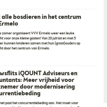
 alle bosdieren in het centrum
Ermelo
e zomer organiseert VVV Ermelo weer een leuke
t voor onze kleine gasten! Van 20 juli tot en met 5
r kunnen kinderen samen met hun (groot)ouders op
tiel
Beelen Haardhout en Houthandel Hierden
ht door het centrum van Ermelo.
n essentieel onderdeel voor
“Haardhout: gemengd eik, beuk en es
w bedrijf Klaassen BV
Gemengd Eik, Beuk en Es bloklengte 30/33
voor kleding die past in
cm (Standaard maat) Prijs per krat 1,2 kuub 
 Wij zijn uw partner voor:
gestort € 170,00 Prijs per krat 1,4 kuub los
wsflits iQOUNT Adviseurs en
skleding Medische kle… ”
gestort € 200,00 Gemengd … ”
untants: Meer vrijheid voor
nemer door modernisering
urrentiebeding
net past het concurrentiebeding aan. Het moet voor