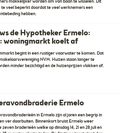
rs makkelijker worden om van baan te wisselen. Dit
 te veel beperkt doordat te veel werknemers een
ntiebeding hebben.
ws de Hypotheker Ermelo:
 woningmarkt koelt af
nmarkt begint in een rustiger vaarwater te komen. Dat
 makelaarsvereniging NVM. Huizen staan langer te
rden minder bezichtigd en de huizenprijzen vlakken af.
ravondbraderie Ermelo
avondbraderieën in Ermelo zijn al jaren een begrip in
 en ver daarbuiten. Binnenkort bruist Ermelo weer
e zeven braderieën welke op dinsdag 14, 21 en 28 juli en