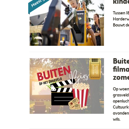
kind
Tussen 1
Harderwi
Bouwt d
Buit
film
zome
Op woens
grasveld
openluch
Cultuurk
avonden 
wils.