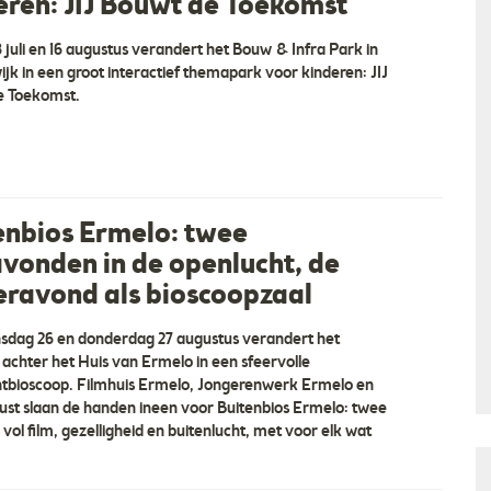
eren: JIJ Bouwt de Toekomst
8 juli en 16 augustus verandert het Bouw & Infra Park in
jk in een groot interactief themapark voor kinderen: JIJ
e Toekomst.
enbios Ermelo: twee
avonden in de openlucht, de
ravond als bioscoopzaal
dag 26 en donderdag 27 augustus verandert het
 achter het Huis van Ermelo in een sfeervolle
tbioscoop. Filmhuis Ermelo, Jongerenwerk Ermelo en
ust slaan de handen ineen voor Buitenbios Ermelo: twee
vol film, gezelligheid en buitenlucht, met voor elk wat