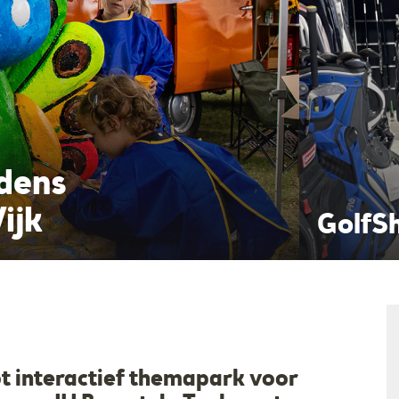
jdens
ijk
ine
VVV E
t interactief themapark voor