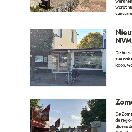
werkneme
wordt nu
concurre
Nieu
NVM:
De huize
ziet ook
koop, wo
Zome
De Zomer
de regio
tijdens d