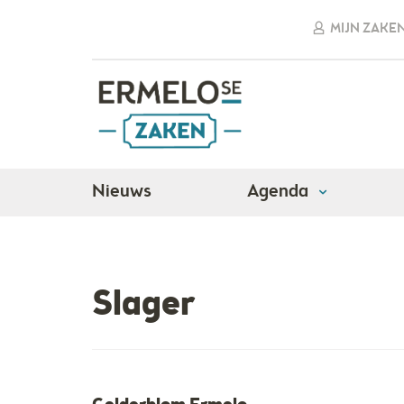
MIJN ZAKE
Nieuws
Agenda
Adressen
Detailhandel
Slager
Slager