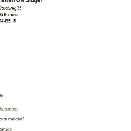
 Elten Uw Slager
Staalweg 35
LG Ermelo
34-1551115
fo
dverteren
ts te melden?
itemap