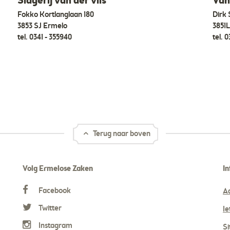
Slagerij van der vlis
Van
Fokko Kortlanglaan 180
Dirk 
3853 SJ Ermelo
3851
tel.
0341 - 355940
tel.
0
Terug naar boven
Volg Ermelose Zaken
In
Facebook
A
Twitter
Ie
Instagram
S