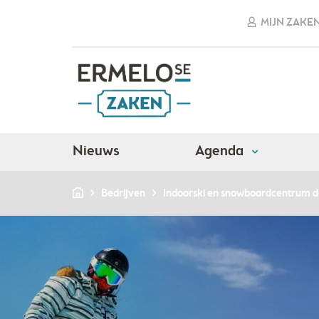
MIJN ZAKE
Nieuws
Agenda
Bedrijven
Indoorski en snowboardcentrum d