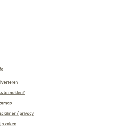
fo
dverteren
ts te melden?
itemap
sclaimer / privacy
jn zaken