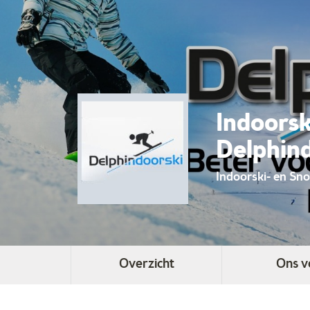
Indoors
Delphin
Indoorski- en Sn
Overzicht
Ons v