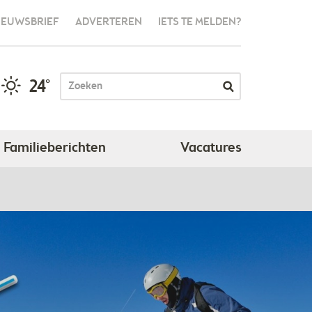
IEUWSBRIEF
ADVERTEREN
IETS TE MELDEN?
24°
Familieberichten
Vacatures