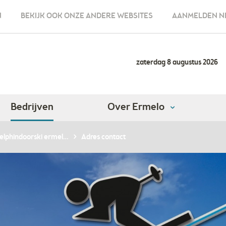
N
BEKIJK OOK ONZE ANDERE WEBSITES
AANMELDEN N
zaterdag 8 augustus 2026
Bedrijven
Over Ermelo
elphindoorski ermel…
Adres contact