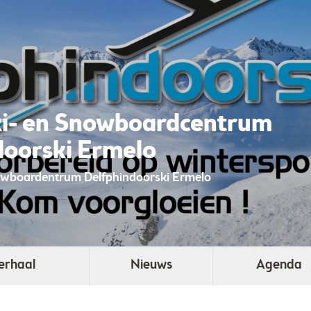
ki- en Snowboardcentrum
doorski Ermelo
owboardentrum Delfphindoorski Ermelo
erhaal
Nieuws
Agenda